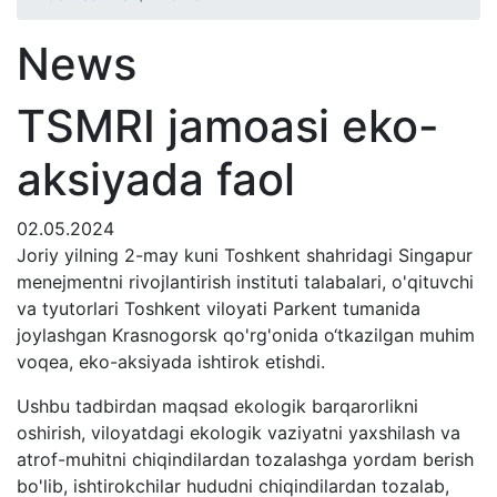
News
TSMRI jamoasi eko-
aksiyada faol
02.05.2024
Joriy yilning 2-may kuni Toshkent shahridagi Singapur
menejmentni rivojlantirish instituti talabalari, o'qituvchi
va tyutorlari Toshkent viloyati Parkent tumanida
joylashgan Krasnogorsk qo'rg'onida o‘tkazilgan muhim
voqea, eko-aksiyada ishtirok etishdi.
Ushbu tadbirdan maqsad ekologik barqarorlikni
oshirish, viloyatdagi ekologik vaziyatni yaxshilash va
atrof-muhitni chiqindilardan tozalashga yordam berish
bo'lib, ishtirokchilar hududni chiqindilardan tozalab,