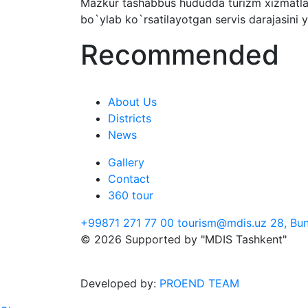
Mazkur tashabbus hududda turizm xizmatlari
bo`ylab ko`rsatilayotgan servis darajasini 
Recommended
About Us
Districts
News
Gallery
Contact
360 tour
+99871 271 77 00
tourism@mdis.uz
28, Bun
© 2026 Supported by "MDIS Tashkent"
Developed by:
PROEND TEAM