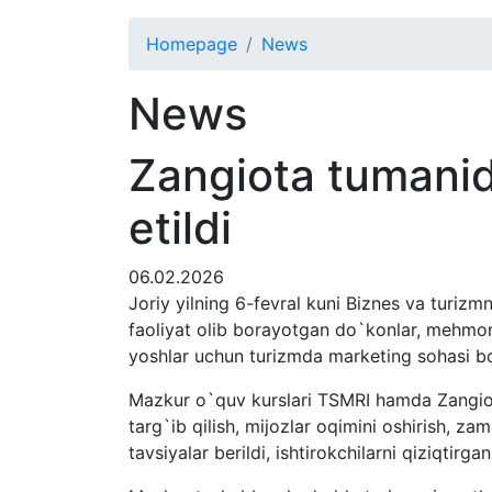
Homepage
News
News
Zangiota tumanid
etildi
06.02.2026
Joriy yilning 6-fevral kuni Biznes va turiz
faoliyat olib borayotgan do`konlar, mehmon
yoshlar uchun turizmda marketing sohasi bo`
Mazkur o`quv kurslari TSMRI hamda Zangiota 
targ`ib qilish, mijozlar oqimini oshirish, 
tavsiyalar berildi, ishtirokchilarni qiziqtir