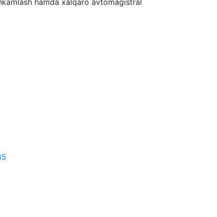
tahkamlash hamda xalqaro avtomagistral
85