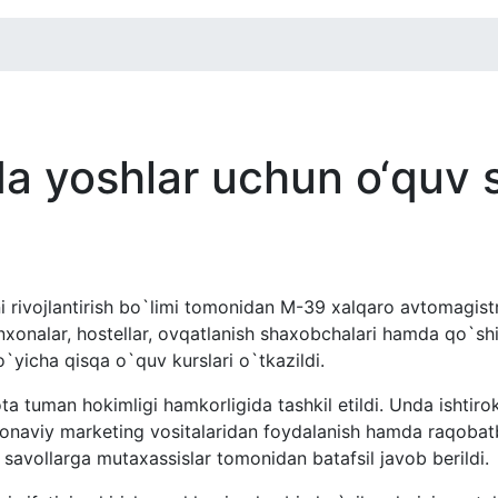
a yoshlar uchun o‘quv s
mni rivojlantirish bo`limi tomonidan M-39 xalqaro avtomagist
xonalar, hostellar, ovqatlanish shaxobchalari hamda qo`shi
yicha qisqa o`quv kurslari o`tkazildi.
tuman hokimligi hamkorligida tashkil etildi. Unda ishtirok
zamonaviy marketing vositalaridan foydalanish hamda raqobat
gan savollarga mutaxassislar tomonidan batafsil javob berildi.