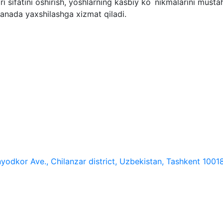
 sifatini oshirish, yoshlarning kasbiy ko`nikmalarini mus
yanada yaxshilashga xizmat qiladi.
yodkor Ave., Chilanzar district, Uzbekistan, Tashkent 1001