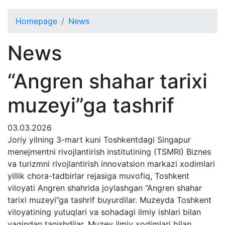
Homepage
News
News
“Angren shahar tarixi
muzeyi”ga tashrif
03.03.2026
Joriy yilning 3-mart kuni Toshkentdagi Singapur
menejmentni rivojlantirish institutining (TSMRI) Biznes
va turizmni rivojlantirish innovatsion markazi xodimlari
yillik chora-tadbirlar rejasiga muvofiq, Toshkent
viloyati Angren shahrida joylashgan “Angren shahar
tarixi muzeyi”ga tashrif buyurdilar. Muzeyda Toshkent
viloyatining yutuqlari va sohadagi ilmiy ishlari bilan
yaqindan tanishdilar. Muzey ilmiy xodimlari bilan