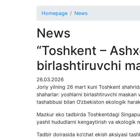
Homepage
News
News
“Toshkent – Ashx
birlashtiruvchi 
26.03.2026
Joriy yilning 26 mart kuni Toshkent shahri
shaharlar: yoshlarni birlashtiruvchi maskan 
tashabbusi bilan O‘zbekiston ekologik harak
Mazkur eko tadbirda Toshkentdagi Singapur me
yashil hududlarni kengaytirish va ekologik m
Tadbir doirasida ko‘chat ekish aksiyasi tash