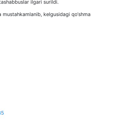
ashabbuslar ilgari surildi.
-da mustahkamlanib, kelgusidagi qo‘shma
85