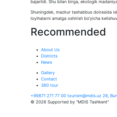
bajarildi. Shu bilan birga, ekologik madaniya
Shuningdek, mazkur tashabbus doirasida ish
loyihalarni amalga oshirish bo‘yicha kelishuvl
Recommended
About Us
Districts
News
Gallery
Contact
360 tour
+99871 271 77 00
tourism@mdis.uz
28, Bun
© 2026 Supported by "MDIS Tashkent"