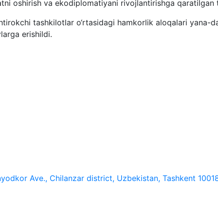
tni oshirish va ekodiplomatiyani rivojlantirishga qaratilgan t
tirokchi tashkilotlar o‘rtasidagi hamkorlik aloqalari yana
arga erishildi.
yodkor Ave., Chilanzar district, Uzbekistan, Tashkent 1001