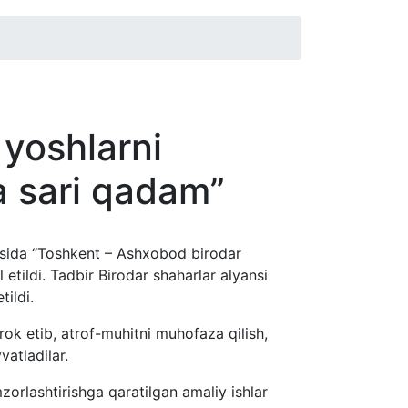
 yoshlarni
a sari qadam”
rasida “Toshkent – Ashxobod birodar
etildi. Tadbir Birodar shaharlar alyansi
ildi.
rok etib, atrof-muhitni muhofaza qilish,
vatladilar.
zorlashtirishga qaratilgan amaliy ishlar