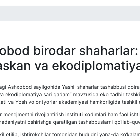
obod birodar shaharlar:
maskan va ekodiplomatiy
dagi Ashxobod sayilgohida Yashil shaharlar tashabbusi doi
va ekodiplomatiya sari qadam” mavzusida eko tadbir tashkil 
ati va Yosh volontyorlar akademiyasi hamkorligida tashkil et
nejmentni rivojlantirish instituti xodimlari ham faol ishti
adaniyatni oshirishga qaratilgan tashabbuslarni qo‘llab-quv
kil etilib, ishtirokchilar tomonidan hududni yana-da ko‘kalam